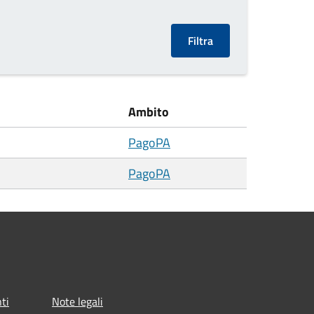
Ambito
PagoPA
PagoPA
ti
Note legali