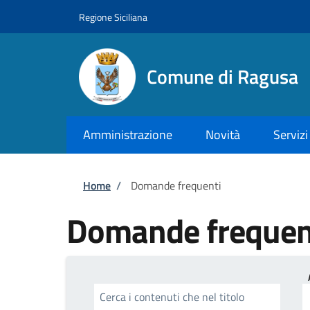
Salta al contenuto principale
Skip to footer content
Regione Siciliana
Comune di Ragusa
Amministrazione
Novità
Servizi
Briciole di pane
Home
/
Domande frequenti
Domande frequen
Cerca i contenuti che nel titolo