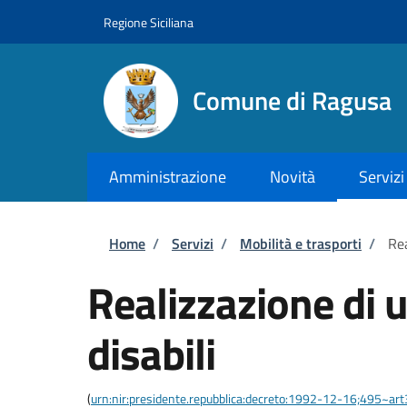
Salta al contenuto principale
Skip to footer content
Regione Siciliana
Comune di Ragusa
Amministrazione
Novità
Servizi
Briciole di pane
Home
/
Servizi
/
Mobilità e trasporti
/
Rea
Realizzazione di u
disabili
(
urn:nir:presidente.repubblica:decreto:1992-12-16;495~ar