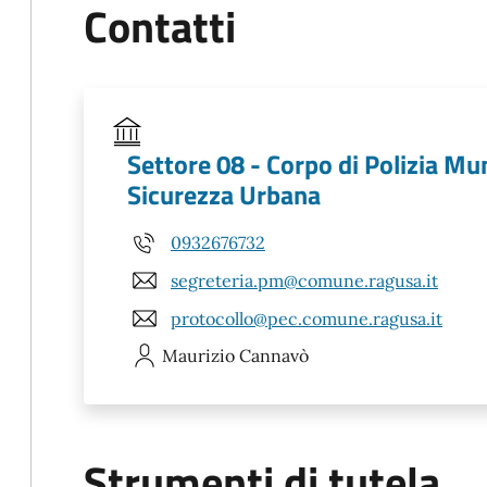
Contatti
Settore 08 - Corpo di Polizia Mun
Sicurezza Urbana
0932676732
segreteria.pm@comune.ragusa.it
protocollo@pec.comune.ragusa.it
Maurizio
Cannavò
Strumenti di tutela