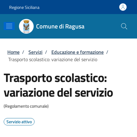
Salta al contenuto principale
Skip to footer content
Regione Siciliana
Comune di Ragusa
Briciole di pane
Home
/
Servizi
/
Educazione e formazione
/
Trasporto scolastico: variazione del servizio
Trasporto scolastico:
variazione del servizio
(Regolamento comunale)
Servizio attivo