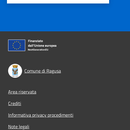
Comune di Ragusa
Footer menu
Area riservata
Crediti
Informativa privacy procedimenti
Note legali