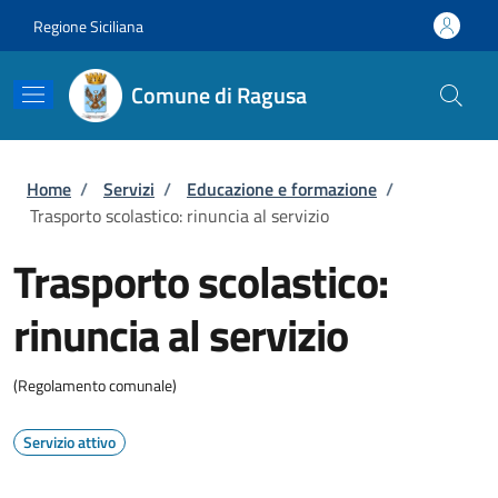
Salta al contenuto principale
Skip to footer content
Regione Siciliana
Comune di Ragusa
Briciole di pane
Home
/
Servizi
/
Educazione e formazione
/
Trasporto scolastico: rinuncia al servizio
Trasporto scolastico:
rinuncia al servizio
(Regolamento comunale)
Servizio attivo