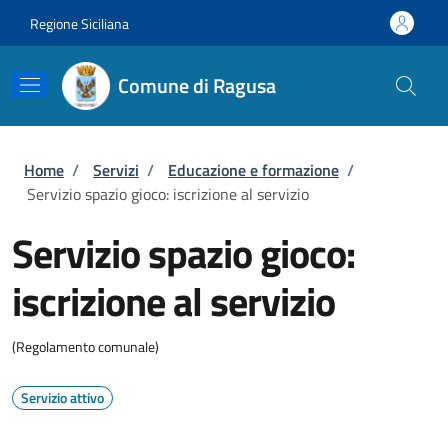
Salta al contenuto principale
Skip to footer content
Regione Siciliana
Comune di Ragusa
Briciole di pane
Home
/
Servizi
/
Educazione e formazione
/
Servizio spazio gioco: iscrizione al servizio
Servizio spazio gioco:
iscrizione al servizio
(Regolamento comunale)
Servizio attivo