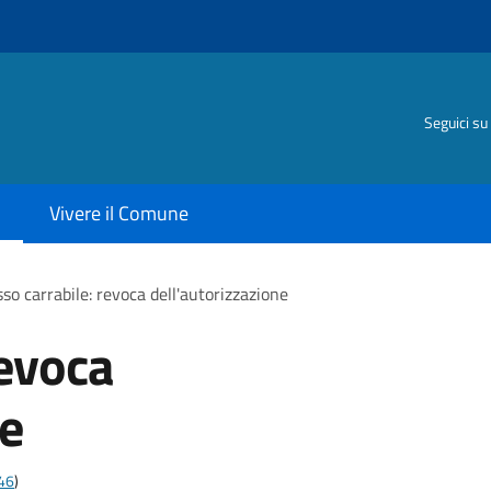
Seguici su
Vivere il Comune
so carrabile: revoca dell'autorizzazione
revoca
ne
t46
)