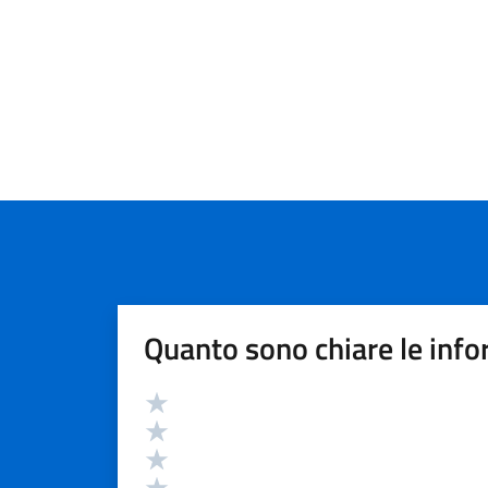
Quanto sono chiare le info
Valutazione
Valuta 5 stelle su 5
Valuta 4 stelle su 5
Valuta 3 stelle su 5
Valuta 2 stelle su 5