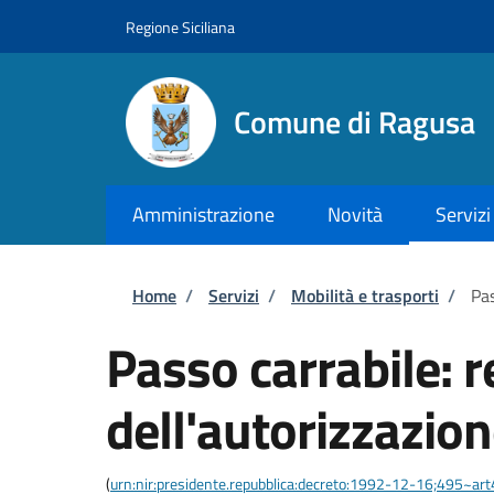
Salta al contenuto principale
Skip to footer content
Regione Siciliana
Comune di Ragusa
Amministrazione
Novità
Servizi
Briciole di pane
Home
/
Servizi
/
Mobilità e trasporti
/
Pas
Passo carrabile: 
dell'autorizzazio
(
urn:nir:presidente.repubblica:decreto:1992-12-16;495~ar