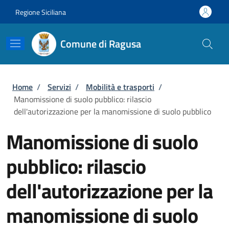
Salta al contenuto principale
Skip to footer content
Regione Siciliana
Comune di Ragusa
Briciole di pane
Home
/
Servizi
/
Mobilità e trasporti
/
Manomissione di suolo pubblico: rilascio
dell'autorizzazione per la manomissione di suolo pubblico
Manomissione di suolo
pubblico: rilascio
dell'autorizzazione per la
manomissione di suolo