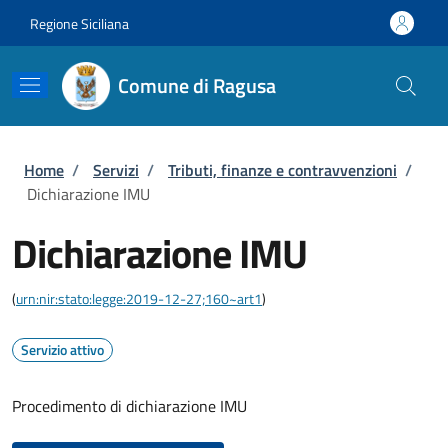
Salta al contenuto principale
Skip to footer content
Regione Siciliana
Comune di Ragusa
Briciole di pane
Home
/
Servizi
/
Tributi, finanze e contravvenzioni
/
Dichiarazione IMU
Dichiarazione IMU
(
urn:nir:stato:legge:2019-12-27;160~art1
)
Servizio attivo
Procedimento di dichiarazione IMU