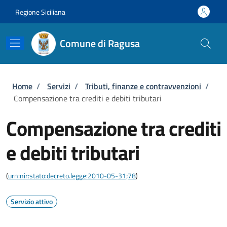
Salta al contenuto principale
Skip to footer content
Regione Siciliana
Comune di Ragusa
Briciole di pane
Home
/
Servizi
/
Tributi, finanze e contravvenzioni
/
Compensazione tra crediti e debiti tributari
Compensazione tra crediti
e debiti tributari
(
urn:nir:stato:decreto.legge:2010-05-31;78
)
Servizio attivo