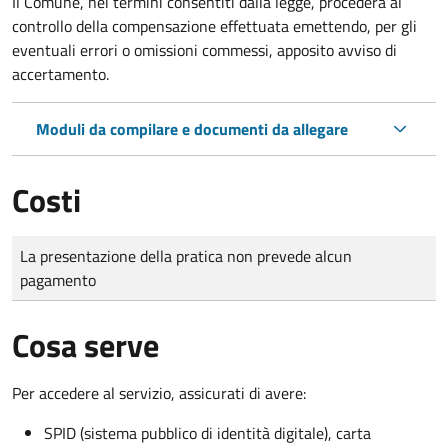
Il Comune, nei termini consentiti dalla legge, procederà al
controllo della compensazione effettuata emettendo, per gli
eventuali errori o omissioni commessi, apposito avviso di
accertamento.
Moduli da compilare e documenti da allegare
Costi
Tipo di pagamento
Importo
La presentazione della pratica non prevede alcun
pagamento
Cosa serve
Per accedere al servizio, assicurati di avere:
SPID (sistema pubblico di identità digitale), carta