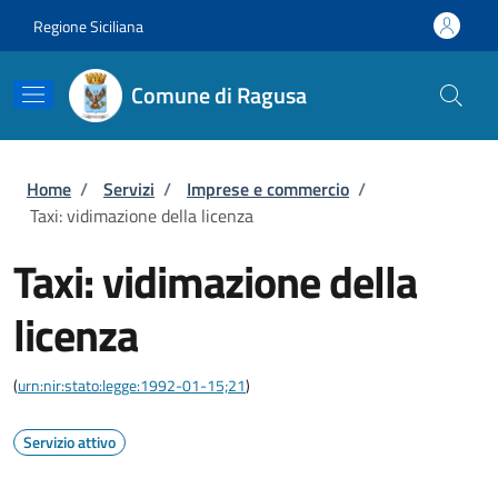
Salta al contenuto principale
Skip to footer content
Regione Siciliana
Comune di Ragusa
Briciole di pane
Home
/
Servizi
/
Imprese e commercio
/
Taxi: vidimazione della licenza
Taxi: vidimazione della
licenza
(
urn:nir:stato:legge:1992-01-15;21
)
Servizio attivo