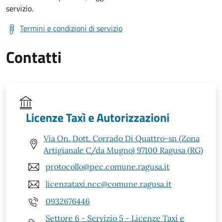
servizio.
Termini e condizioni di servizio
Contatti
Licenze Taxì e Autorizzazioni
Via On. Dott. Corrado Di Quattro-sn (Zona
Artigianale C/da Mugno) 97100 Ragusa (RG)
protocollo@pec.comune.ragusa.it
licenzataxi.ncc@comune.ragusa.it
0932676446
Settore 6 - Servizio 5 - Licenze Taxi e