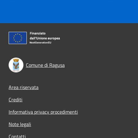
Comune di Ragusa
Footer menu
Area riservata
Crediti
Informativa privacy procedimenti
Note legali
Contatti