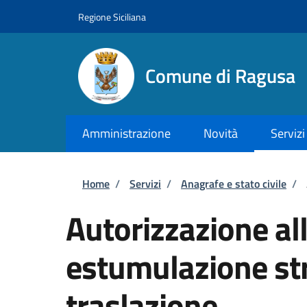
Salta al contenuto principale
Skip to footer content
Regione Siciliana
Comune di Ragusa
Amministrazione
Novità
Servizi
Briciole di pane
Home
/
Servizi
/
Anagrafe e stato civile
/
Autorizzazione al
estumulazione str
traslazione