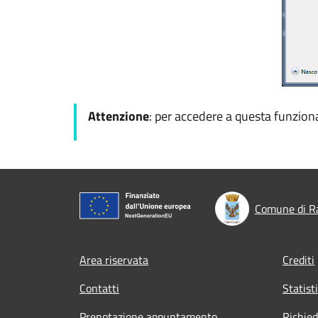
Attenzione
: per accedere a questa funzional
Comune di R
Footer menu
Area riservata
Crediti
Contatti
Statist
Prenotazione appuntamento
Richied