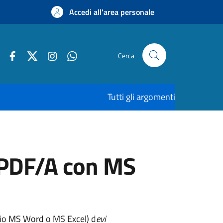
Accedi all'area personale
Cerca
Tutti gli argomenti
o PDF/A con MS
pio MS Word o MS Excel) d
evi