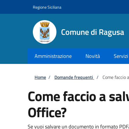
Salta al contenuto principale
Skip to footer content
Regione Siciliana
Comune di Ragusa
Amministrazione
Novità
Servizi
Briciole di pane
Home
/
Domande frequenti
/
Come faccio a
Come faccio a sal
Office?
Se vuoi salvare un documento in formato PDF/