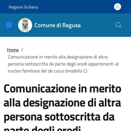
Salta al contenuto principale
Skip to footer content
Regione Siciliana
Comune di Ragusa
Briciole di pane
Home
/
Comunicazione in merito alla designazione di altra
persona sottoscritta da parte degli eredi appartenenti al
nucleo familiare del de cuius (modello C)
Comunicazione in merito
alla designazione di altra
persona sottoscritta da
parte degli eredi