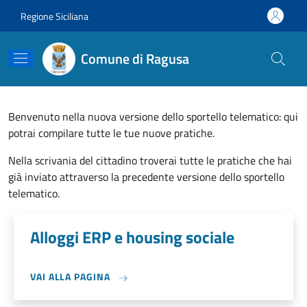
Salta al contenuto principale
Skip to footer content
Regione Siciliana
Comune di Ragusa
Benvenuto nella nuova versione dello sportello telematico: qui
potrai compilare tutte le tue nuove pratiche.
Nella scrivania del cittadino troverai tutte le pratiche che hai
già inviato attraverso la precedente versione dello sportello
telematico.
Alloggi ERP e housing sociale
VAI ALLA PAGINA